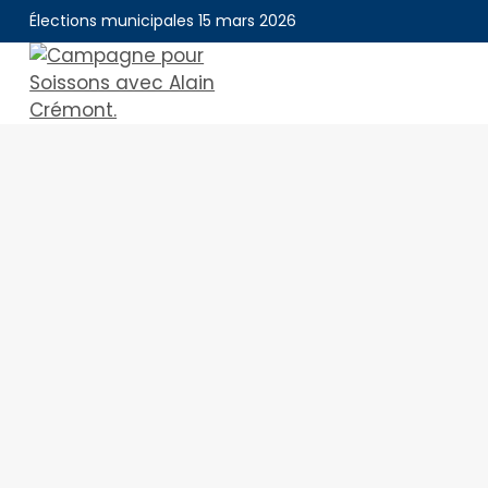
Aller
Élections municipales 15 mars 2026
au
contenu
Alain Crémont
Mon bilan
Culture Patrimoine