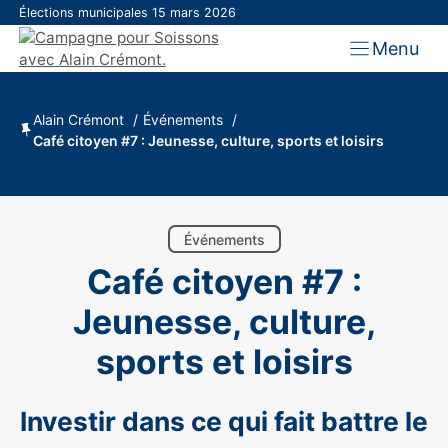
Aller
Élections municipales 15 mars 2026
au
Menu
contenu
Alain Crémont
Événements
Café citoyen #7 : Jeunesse, culture, sports et loisirs
Événements
Café citoyen #7 :
Jeunesse, culture,
sports et loisirs
Investir dans ce qui fait battre le