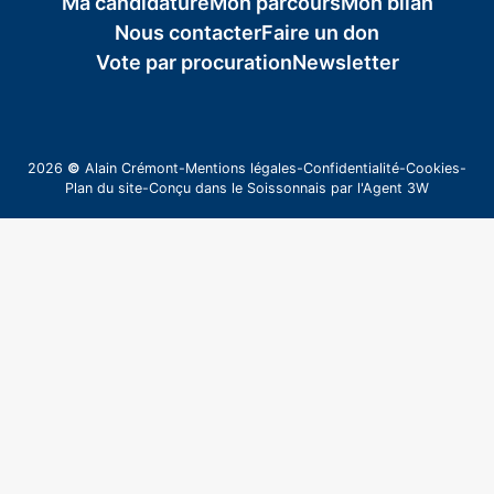
Ma candidature
Mon parcours
Mon bilan
Nous contacter
Faire un don
Vote par procuration
Newsletter
2026
©
Alain Crémont
-
Mentions légales
-
Confidentialité
-
Cookies
-
Plan du site
-
Conçu dans le Soissonnais par l'
Agent 3W